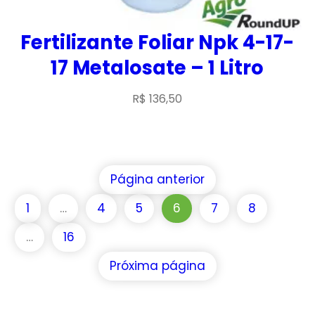
Fertilizante Foliar Npk 4-17-
17 Metalosate – 1 Litro
R$
136,50
Página anterior
1
…
4
5
6
7
8
…
16
Próxima página