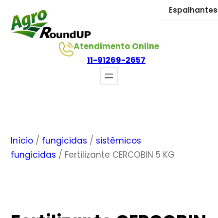
Pular
Espalhantes
para
o
Atendimento Online
conteúdo
11-91269-2657
Início
/
fungicidas
/
sistêmicos
fungicidas
/ Fertilizante CERCOBIN 5 KG