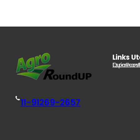
Links Ut
Espalhan
Químicos
11-91269-2657