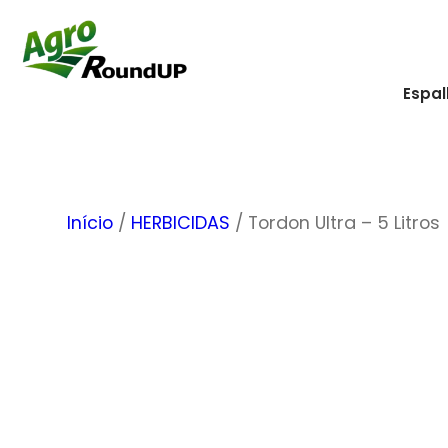
Pular
para
o
Espal
conteúdo
Início
/
HERBICIDAS
/ Tordon Ultra – 5 Litros