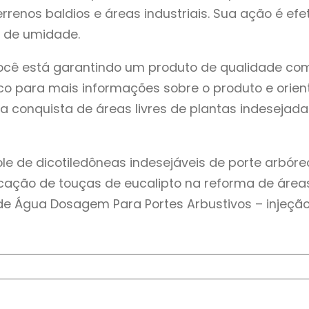
renos baldios e áreas industriais. Sua ação é e
 de umidade.
s você está garantindo um produto de qualidade c
co para mais informações sobre o produto e orie
 na conquista de áreas livres de plantas indeseja
e de dicotiledôneas indesejáveis de porte arbóre
ação de touças de eucalipto na reforma de áreas
de Água Dosagem Para Portes Arbustivos – injeção