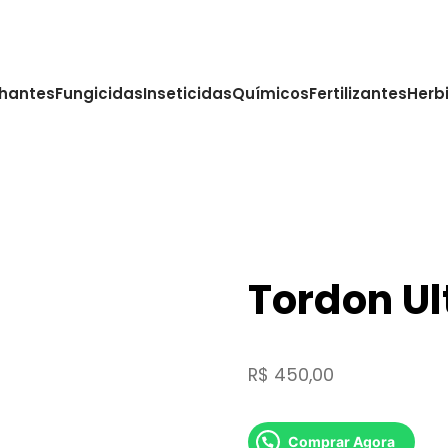
hantes
Fungicidas
Inseticidas
Químicos
Fertilizantes
Herb
Tordon Ult
R$
450,00
Comprar Agora