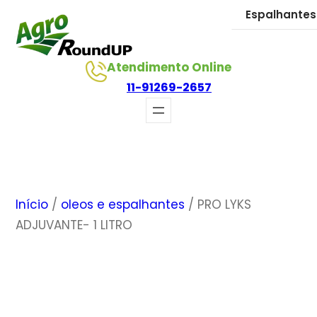
Pular
Espalhantes
para
o
Atendimento Online
conteúdo
11-91269-2657
Início
/
oleos e espalhantes
/ PRO LYKS
ADJUVANTE- 1 LITRO