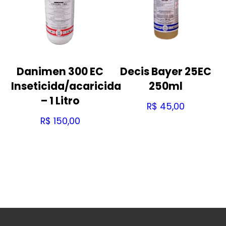
Danimen 300 EC
Decis Bayer 25EC
Inseticida/acaricida
250ml
– 1 Litro
R$
45,00
R$
150,00