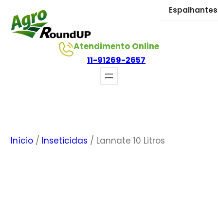
Pular
Espalhantes
para
o
Atendimento Online
conteúdo
11-91269-2657
Início
/
Inseticidas
/ Lannate 10 Litros