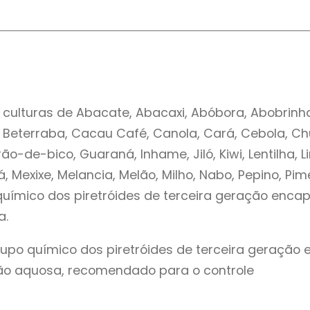
 culturas de Abacate, Abacaxi, Abóbora, Abobrinha
 Beterraba, Cacau Café, Canola, Cará, Cebola, Chuc
rão-de-bico, Guaraná, Inhame, Jiló, Kiwi, Lentilha
Mexixe, Melancia, Melão, Milho, Nabo, Pepino, Pim
 químico dos piretróides de terceira geração e
a.
 grupo químico dos piretróides de terceira gera
ão aquosa, recomendado para o controle