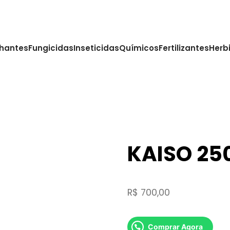
hantes
Fungicidas
Inseticidas
Químicos
Fertilizantes
Herb
KAISO 250
R$
700,00
Comprar Agora