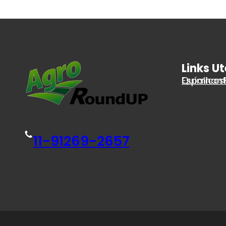
Links Ut
Espalhan
Químicos
11-91269-2657