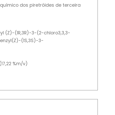
químico dos piretróides de terceira
(Z)-(1R,3R)-3-(2-chloro3,3,3-
enzyl(Z)-(1S,3S)-3-
(17,22 %m/v)