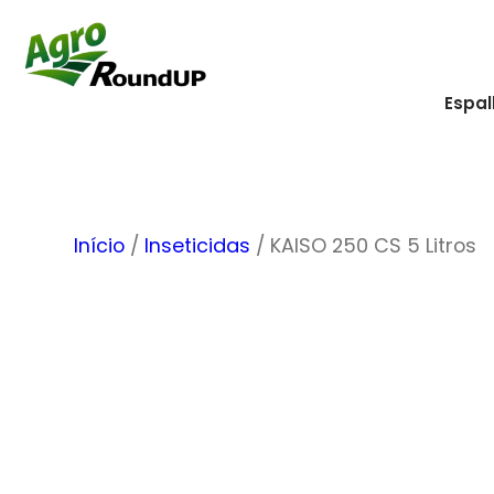
Pular
para
o
Espal
conteúdo
Início
/
Inseticidas
/ KAISO 250 CS 5 Litros