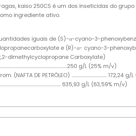
agas, kaiso 250CS é um dos inseticidas do grupo 
mo ingrediente ativo.
ntidades iguais de (S)-α-cyano-3-phenoxybenzyl 
yclopropanecarboxylate e (R)-α- cyano-3-phenoxyb
-2,2-dimethylcyclopropane Carboxylate)
……………………………………………………….250 g/L (25% m/v)
om. (NAFTA DE PETRÓLEO) …………………………….. 172,24 g/L 
…………………………………………………….. 635,93 g/L (63,59% m/v)