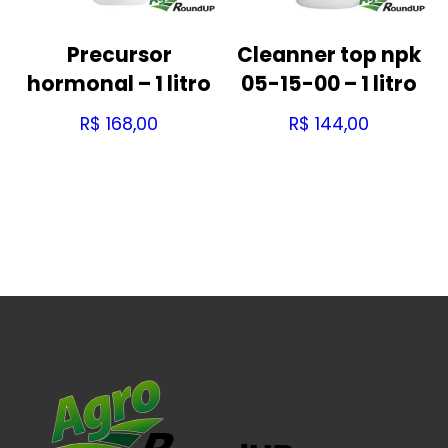
Precursor
Cleanner top npk
hormonal – 1 litro
05-15-00 – 1 litro
R$
168,00
R$
144,00