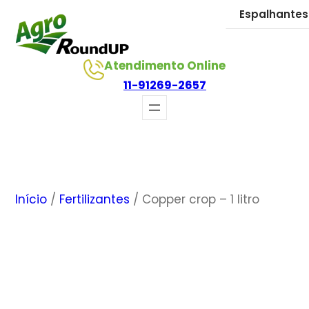
Pular
Espalhantes
para
o
Atendimento Online
conteúdo
11-91269-2657
Início
/
Fertilizantes
/ Copper crop – 1 litro