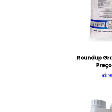
Roundup Gra
Preço
R$
91