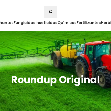
Pesquisa
hantes
Fungicidas
Inseticidas
Químicos
Fertilizantes
Herb
Roundup Original