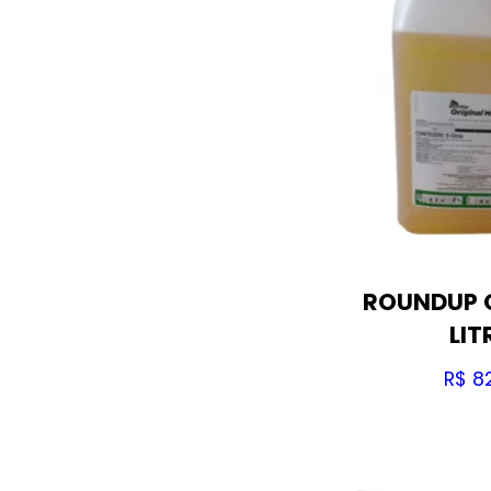
ROUNDUP O
LIT
R$
82