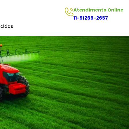
Atendimento Online
11-91269-2657
icidas